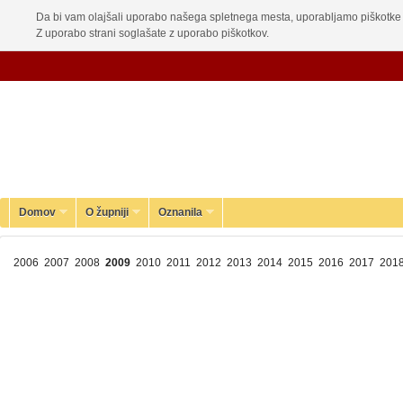
Da bi vam olajšali uporabo našega spletnega mesta, uporabljamo piškotke 
Z uporabo strani soglašate z uporabo piškotkov.
Domov
O župniji
Oznanila
2006
2007
2008
2009
2010
2011
2012
2013
2014
2015
2016
2017
201